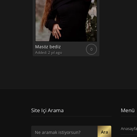
Masöz bediz
0
Added: 2 yıl ago
Site Içi Arama
Menü
Anasayf
Ara