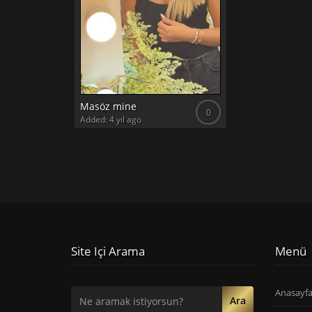
Masöz mine
0
Added: 4 yıl ago
Site Içi Arama
Menü
Anasayf
Ara