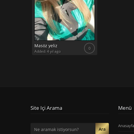
Masöz yeliz
0
Added: 4 yıl ago
Site Içi Arama
Menü
Anasayf
Ara