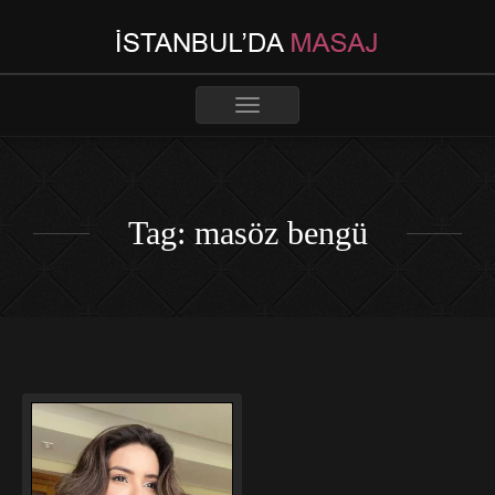
Toggle
navigation
Tag: masöz bengü