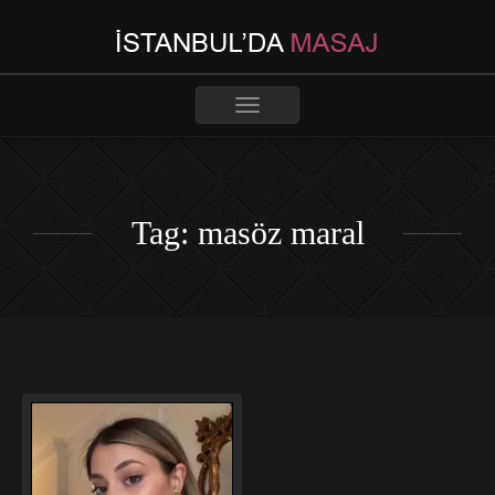
Toggle
navigation
Tag: masöz maral