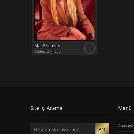
Masöz suzan
0
Added: 2 yıl ago
Site Içi Arama
Menü
Anasayf
Ara