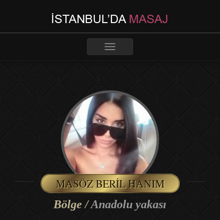
Toggle
navigation
MASÖZ BERIL HANIM
Bölge /
Anadolu yakası