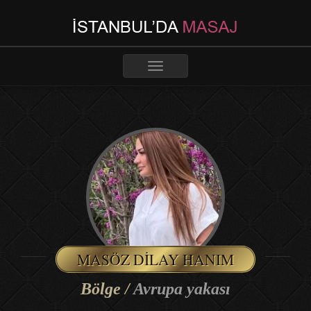
Toggle
navigation
MASÖZ DILAY HANIM
Bölge /
Avrupa yakası