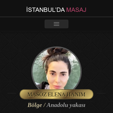
Toggle
navigation
MASÖZ ELENA HANIM
Bölge /
Anadolu yakası