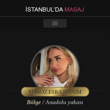
Toggle
navigation
MASÖZ ESRA HANIM
Bölge /
Anadolu yakası