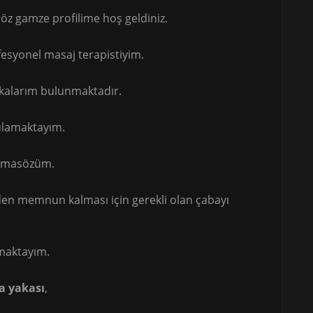
öz gamze profilime hoş geldiniz.
esyonel masaj terapistiyim.
ikalarım bulunmaktadır.
gulamaktayım.
p masözüm.
 den memnun kalması için gerekli olan çabayı
şmaktayım.
a yakası
,