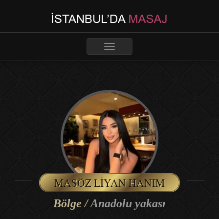
Toggle
navigation
MASÖZ LIYAN HANIM
Bölge /
Anadolu yakası