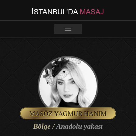
Toggle
navigation
MASÖZ YAGMUR HANIM
Bölge /
Anadolu yakası