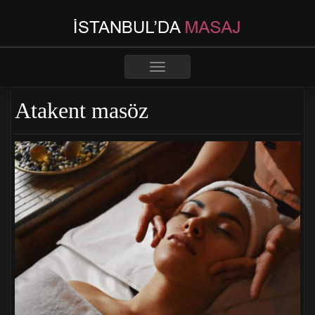
Toggle
navigation
Atakent masöz