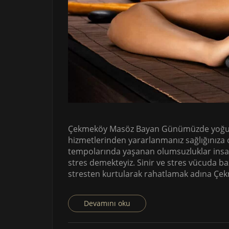
Çekmeköy Masöz Bayan Günümüzde yoğun 
hizmetlerinden yararlanmanız sağlığınıza o
tempolarında yaşanan olumsuzluklar insan
stres demekteyiz. Sinir ve stres vücuda b
stresten kurtularak rahatlamak adına Çe
Devamını oku