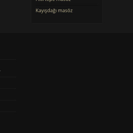
Kayışdağı masöz
r