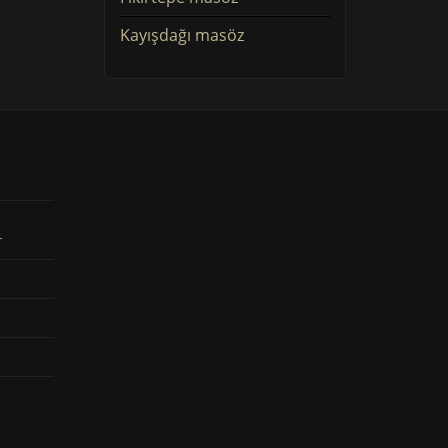
Kayışdağı masöz
r