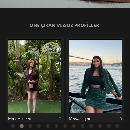
ÖNE ÇIKAN MASÖZ PROFİLLERİ
Masöz nisan
Masöz liyan
0
0
0