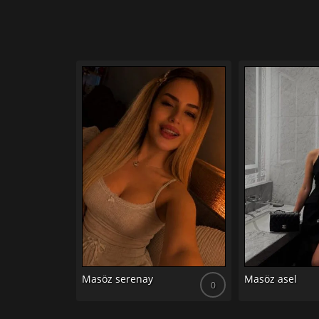
Masöz serenay
Masöz asel
0
0