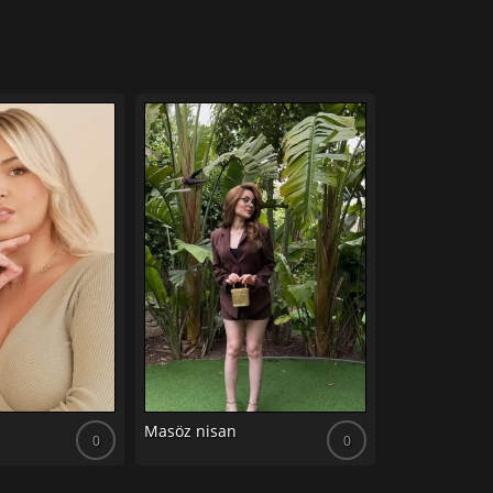
Masöz elisa
Masöz nisan
0
0