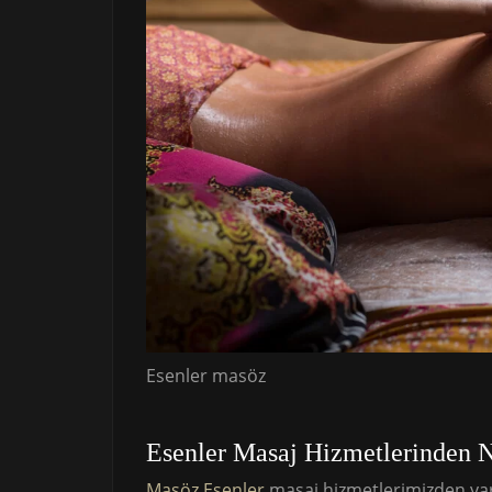
Esenler masöz
Esenler Masaj Hizmetlerinden Na
Masöz Esenler
masaj hizmetlerimizden yara