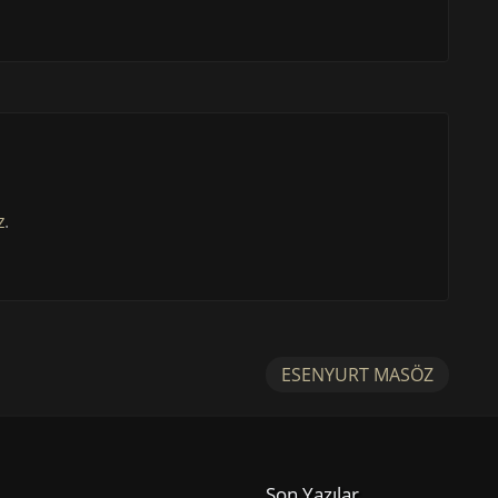
z
.
ESENYURT MASÖZ
Son Yazılar