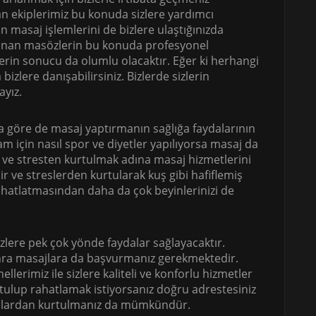
an ekiplerimiz bu konuda sizlere yardımcı
 masaj işlemlerini de bizlere ulaştığınızda
lunan masözlerin bu konuda profesyonel
erin sonucu da olumlu olacaktır. Eğer ki herhangi
zlere danışabilirsiniz. Bizlerde sizlerin
ayız.
a göre de masaj yaptırmanın sağlığa faydalarının
m için nasıl spor ve diyetler yapılıyorsa masaj da
ir ve stresten kurtulmak adına masaj hizmetlerini
nir ve streslerden kurtularak kuş gibi hafiflemiş
ahatlatmasından daha da çok beyinlerinizi de
izlere pek çok yönde faydalar sağlayacaktır.
sonra masajlara da başvurmanız gerekmektedir.
erimiz ile sizlere kaliteli ve konforlu hizmetler
tulup rahatlamak istiyorsanız doğru adrestesiniz
unlardan kurtulmanız da mümkündür.